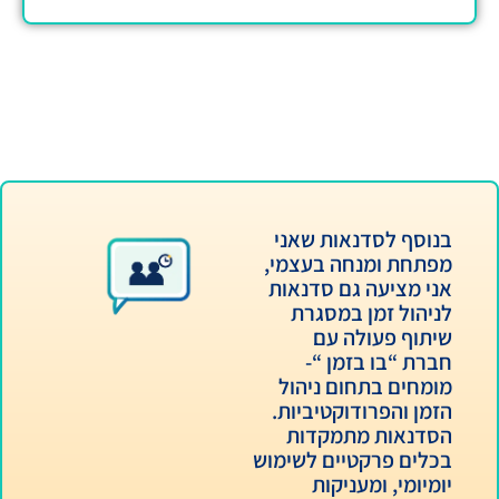
אות שאני
חה בעצמי,
גם סדנאות
 במסגרת
לה עם
זמן “-
ום ניהול
דוקטיביות.
תמקדות
יים לשימוש
ניקות