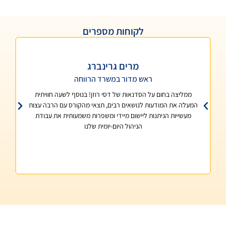
לקוחות מספרים
מרים גרינברג
יעל
ראש מדור במשרד הרווחה
מנהלת ת
ם על הסדנאות של דסי רוזן! בנוסף לשעה חוויתית
עם כל הניסיון הרב ש
דעות לנושאים רבים, תצאי מהקורס עם הרבה עצות
סדנאות והדרכות הסדנאות
יתנות ליישום מיידי ומשפרות משמעותית את עבודת
הכלים שהיא מעניקה רואים 
הניהול היום-יומית שלנו