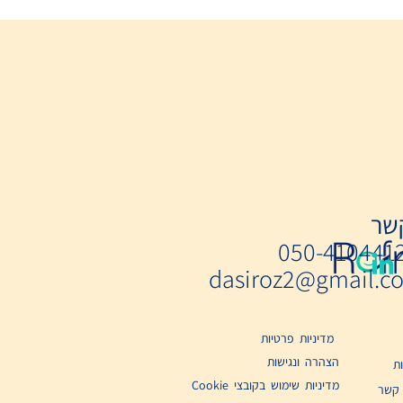
0
רטיות
ישות
 בקובצי Cookie​