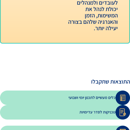
מנהלים
 את
זמן
להם בצורה
ו
כנון יומי ושבועי
עדיפויות