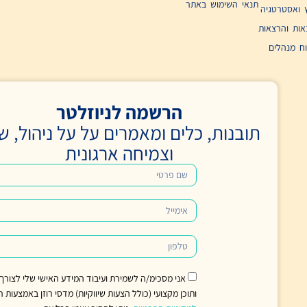
וש באתר​
הרשמה לניוזלטר
, כלים ומאמרים על על ניהול, שינוי
וצמיחה ארגונית
אני מסכימ/ה לשמירת ועיבוד המידע האישי שלי לצורך קבלת עדכונים, טיפים
ותוכן מקצועי (כולל הצעות שיווקיות) מדסי רוזן באמצעות רב־מסר, בהתאם