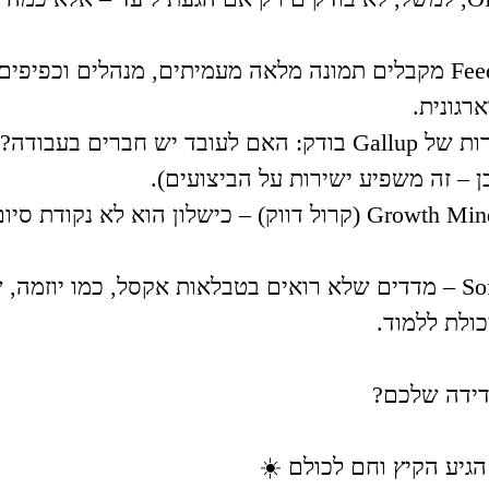
🔹 ב-360° Feedback מקבלים תמונה מלאה מעמיתים, מנהלים וכפי
רגונית.
🔹 שאלון המחוברות של Gallup בודק: האם לעובד יש חברים
 – זה משפיע ישירות על הביצועים).
🔹 לפי גישת Growth Mindset (קרול דווק) – כישלון הוא לא נק
🔹 יש גם Soft KPIs – מדדים שלא רואים בטבלאות אקסל, כמו יוזמ
כולת ללמוד.
דידה שלכם?
גיע הקיץ וחם לכולם ☀️