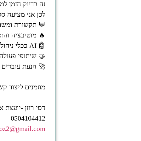
זה בדיוק הזמן למ
לכן אני מציעה סד
💬 תקשורת ומשוב
🔥 מוטיבציה והת
🤖 AI ככלי ניהולי – לחשיבה, תכנון וקבלת החלטות
🤝 שיתופי פעולה 
🚀 הנעת עובדים 
מוזמנים ליצור קש
דסי רוזן -יועצת 
0504104412
roz2@gmail.com