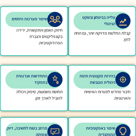
חון ובשקט
שיפור מערכות היחסים
חיזוק האמון והתקשורת, ירידה
 יותר, גם תחת
בקונפליקטים והגברת
הפרודוקטיביות.
ועית וזהות
התחדשות אנרגטית
ובשת
בתפקיד
האישיות
תחושת משמעות, סיפוק ויכולת
להוביל לאורך זמן.
טיביות
מרחב בטוח לחשיבה, דיוק
וצמיחה