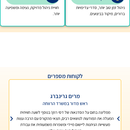
דרי עדיפויות
חוויית ניהול מדויקת, נעימה ומשפיעה
ים.
יותר.
לקוחות מספרים
מרים גרינברג
יעל
ראש מדור במשרד הרווחה
מנהלת ת
ם על הסדנאות של דסי רוזן! בנוסף לשעה חוויתית
עם כל הניסיון הרב ש
דעות לנושאים רבים, תצאי מהקורס עם הרבה עצות
סדנאות והדרכות הסדנאות
יתנות ליישום מיידי ומשפרות משמעותית את עבודת
הכלים שהיא מעניקה רואים 